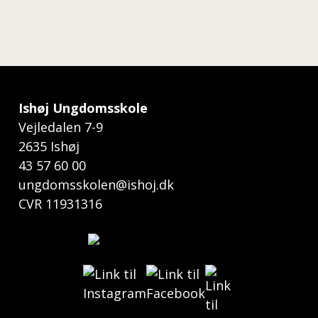
Ishøj Ungdomsskole
Vejledalen 7-9
2635 Ishøj
43 57 60 00
ungdomsskolen@ishoj.dk
CVR 11931316