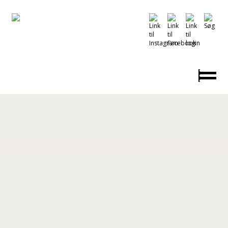
Vi inviterer dig og dine udskolingselever til en række
spændende undervisningsforløb, skræddersyet så
de passer ind i jeres skoleårsplanlægning. Her får I