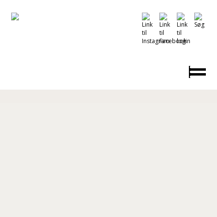
Din mening er vigtig for Ishøj Ungdom
UngeCaféen, og du har reel indflydelse på
indholdet. Vi arbejder bevidst med
involvering af unge og har forventning til din
deltagelse i fællesskabet på tværs af alder og
køn. I UngeCaféen er der plads til alle, og du
vil møde dygtige, engagerede og